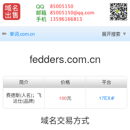
QQ
邮箱
手机
单词.com.cn
展开搜索
fedders.com.cn
简介
价格
平台
费德斯(人名)；飞
100
元
17EX
达仕(品牌)
域名交易方式