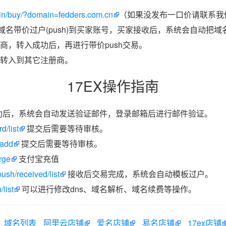
in/buy/?domain=fedders.com.cn
（如果没发布一口价请联系我们
把域名带价过户(push)到买家账号，买家接收后，系统会自动把
商，转入成功后，再进行带价push交易。
转入到其它注册商。
17EX操作指南
功后，系统会自动发送验证邮件，登录邮箱后进行邮件验证。
d/list
提交后需要等待审核。
/add
提交后需要等待审核。
rge
支付宝充值
ush/received/list
接收后交易完成，系统会自动模板过户。
list
可以进行修改dns、域名解析、域名续费等操作。
域名列表
阿里云店铺
爱名店铺
易名店铺
17ex店铺