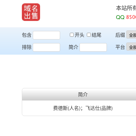
本站所
QQ
包含
开头
结尾
后缀
排除
简介
平台
简介
费德斯(人名)；飞达仕(品牌)