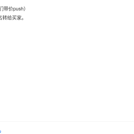
带价push）
域名转给买家。