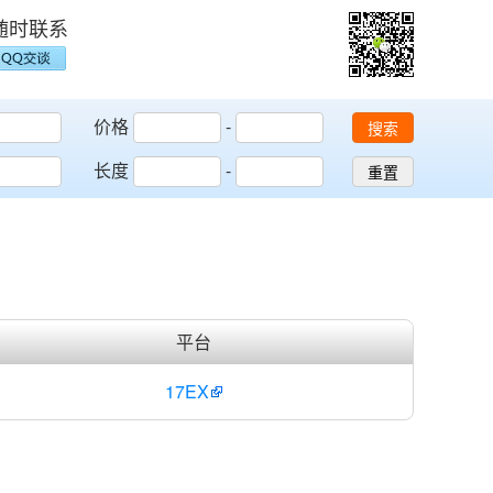
随时联系
价格
-
搜索
长度
-
重置
平台
17EX