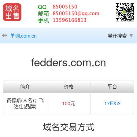
QQ
邮箱
手机
单词.com.cn
展开搜索
fedders.com.cn
简介
价格
平台
费德斯(人名)；飞
100
元
17EX
达仕(品牌)
域名交易方式